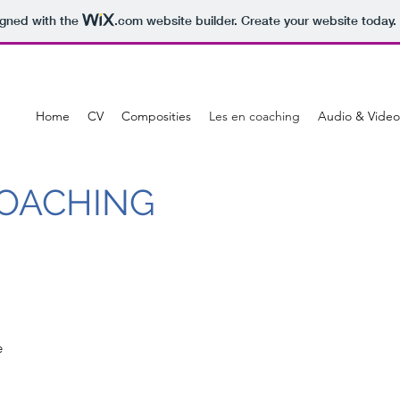
igned with the
.com
website builder. Create your website today.
Home
CV
Composities
Les en coaching
Audio & Video
COACHING
e
e