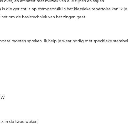
 over, en affiniteit met muziek van alle tijden en stijlen.
s die gericht is op stemgebruik in het klassieke repertoire kan ik j
r het om de basistechniek van het zingen gaat.
enbaar moeten spreken. Ik help je waar nodig met specifieke stemb
BTW
 in de twee weken)