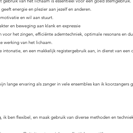
nt gebruik van het lichaam is essentieel voor een goed stemgebruik.
 geeft energie en plezier aan jezelf en anderen.
 motivatie en wil aan stuurt.
kter en beweging aan klank en expressie
jn voor het zingen, efficiënte ademtechniek, optimale resonans en du
jke werking van het lichaam.
e intonatie, en een makkelijk registergebruik aan, in dienst van een
ijn lange ervaring als zanger in vele ensembles kan ik koorzanger
g, ik ben flexibel, en maak gebruik van diverse methoden en technie