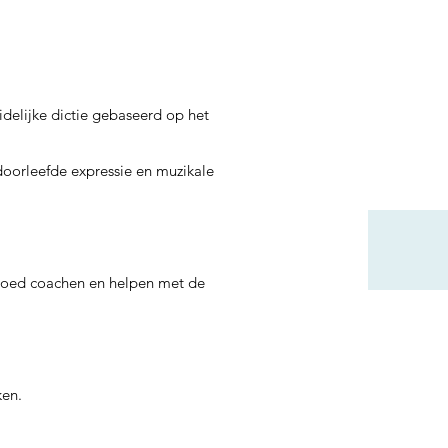
idelijke dictie gebaseerd op het
 doorleefde expressie en muzikale
s goed coachen en helpen met de
ken.