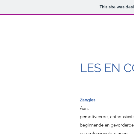
This site was des
LES EN 
Zangles
Aan:
gemotiveerde, enthousiast
beginnende en gevorderd
en professionele zangers.